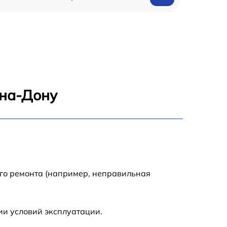
1900 р
500 р
700 р
-на-Дону
1400 р
500 р
400 р
ого ремонта (например, неправильная
900 р
ии условий эксплуатации.
1950 р