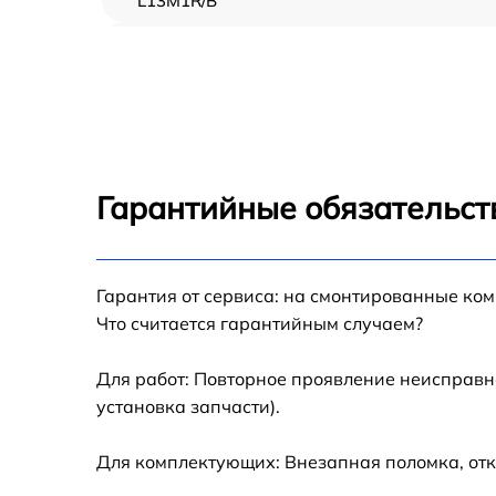
L13M1R/B
Замена термопасты Sony VPC-L13M1R/B
Замена системы охлаждения Sony VPC-
L13M1R/B
Замена кнопки включения Sony VPC-
L13M1R/B
Гарантийные обязательст
Замена звуковой карты Sony VPC-L13M1R/
Замена HDD (замена жёсткого диска) Sony
Гарантия от сервиса: на смонтированные ко
VPC-L13M1R/B
Что считается гарантийным случаем?
Замена Ethernet порта Sony VPC-L13M1R/B
Для работ: Повторное проявление неисправн
установка запчасти).
Замена лампы подсветки Sony VPC-
L13M1R/B
Для комплектующих: Внезапная поломка, отк
Профилактическая чистка Sony VPC-