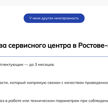
от 12 мин
У меня другая неисправность
от 60 мин
от 30 мин
ва сервисного центра в Ростове
B
от 1 мин
мплектующие — до 3 месяцев.
от 60 мин
от 30 мин
ости, который напрямую связан с качеством проведенн
от 1 мин
аз в работе или техническим параметрам при соблюден
от 30 мин