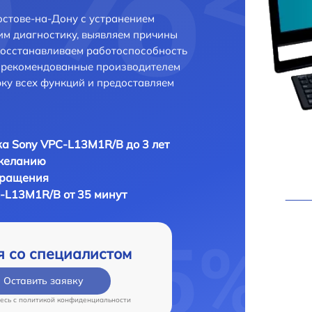
стове-на-Дону с устранением
м диагностику, выявляем причины
восстанавливаем работоспособность
и рекомендованные производителем
рку всех функций и предоставляем
а Sony VPC-L13M1R/B до 3 лет
 желанию
бращения
-L13M1R/B от 35 минут
я со специалистом
Оставить заявку
есь c
политикой конфиденциальности