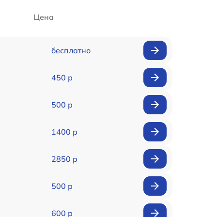
Цена
бесплатно
450 р
500 р
1400 р
2850 р
500 р
600 р